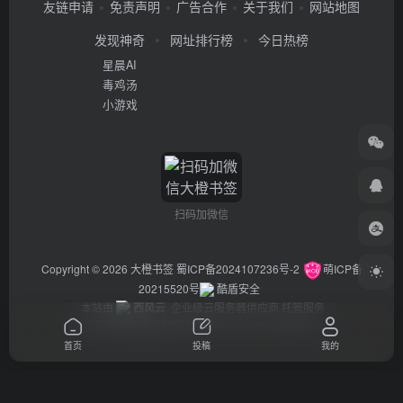
友链申请
免责声明
广告合作
关于我们
网站地图
发现神奇
网址排行榜
今日热榜
星晨AI
毒鸡汤
小游戏
扫码加微信
Copyright © 2026
大橙书签
蜀ICP备2024107236号-2
萌ICP备
20215520号
酷盾安全
本站由
西风云
企业级云服务器供应商 托管服务
违法举报/投稿等事物联系邮箱：arch_chen@qq.com
首页
投稿
我的