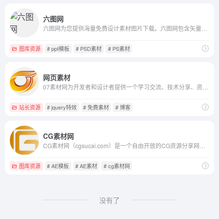
六图网
六图网为您提供海量免费设计素材图片下载。六图网包含矢量图,PS素材,psd素材免费下载,艺术字体下载,节日素材,淘宝素材,ppt模板,婚纱相册模板,网页模板等设计素材下载,是您设计的好帮手！
图库资源
# ppt模板
# PSD素材
# PS素材
网页素材
07素材网为开发者和设计者提供一个学习交流、技术分享、资源免费下载的综合性IT资讯教程平台网站，专注IT资讯、图片、摄影、网页素材、网站素材、网页特效、网站特效、网页模板、网站模板、模板网站和网站建设网站优化、特效下载动画制作以及相关图片设计与视频制作等等前端开发教程IT知识，下载免费素材就到07素材网。
站长资源
# jquery特效
# 免费素材
# 博客
CG素材网
CG素材网（cgsucai.com）是一个自由开放的CG资源分享网站。致力于开放式分享、介绍、推荐有价值的影视后期素材以及教学资源，并鼓励会员参与其中。网站免费分享AE模板、动态背景素材、各类实拍高清视频素材、各类背景音乐素材、平面素材等。提供网盘高速下载链接，无需注册登录充值，一键即可下载你想要的素材，是影视后期从业者和学习者获取素材的优质平台。
图库资源
# AE模板
# AE素材
# cg素材网
没有了