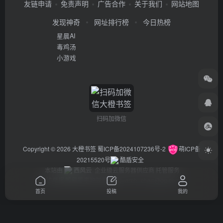
友链申请
免责声明
广告合作
关于我们
网站地图
发现神奇
网址排行榜
今日热榜
星晨AI
毒鸡汤
小游戏
扫码加微信
Copyright © 2026
大橙书签
蜀ICP备2024107236号-2
萌ICP备
20215520号
酷盾安全
本站由
西风云
企业级云服务器供应商 托管服务
违法举报/投稿等事物联系邮箱：arch_chen@qq.com
首页
投稿
我的