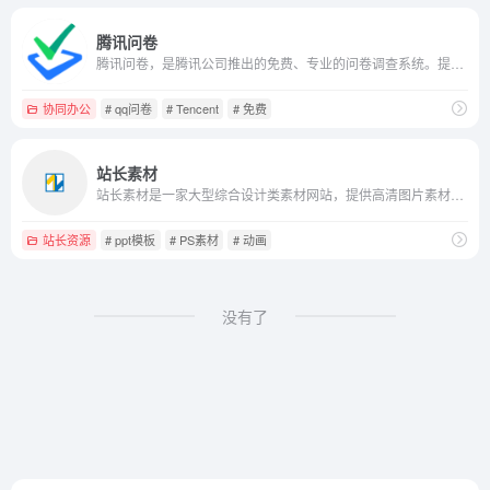
腾讯问卷
腾讯问卷，是腾讯公司推出的免费、专业的问卷调查系统。提供多种方式创建问卷，简单高效的编辑方式，强大的逻辑设置功能，专业的数据统计和样本甄别，让您轻松开启调研工作。
协同办公
# qq问卷
# Tencent
# 免费
站长素材
站长素材是一家大型综合设计类素材网站，提供高清图片素材、PSD素材、PPT模板、网页模板、脚本素材、简历模板、QQ表情、矢量素材、3D素材、酷站欣赏、Flash动画等设计素材，免费安全快速下载。
站长资源
# ppt模板
# PS素材
# 动画
没有了