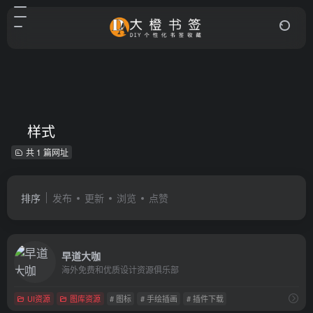
样式
共 1 篇网址
排序
发布
更新
浏览
点赞
早道大咖
海外免费和优质设计资源俱乐部
UI资源
图库资源
# 图标
# 手绘插画
# 插件下载