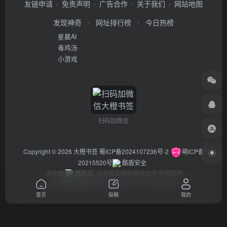
友链申请
免责声明
广告合作
关于我们
网站地图
发现神奇
网址排行榜
今日热榜
星晨AI
毒鸡汤
小游戏
扫码加微信
Copyright © 2026
大橙书签
蜀ICP备2024107236号-2
萌ICP备
20215520号
酷盾安全
本站由
西风云
企业级云服务器供应商 托管服务
违法举报/投稿等事物联系邮箱：arch_chen@qq.com
首页
投稿
我的