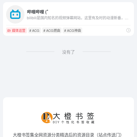
哔哩哔哩 (゜
bilibili是国内知名的视频弹幕网站，这里有及时的动漫新番，活跃的ACG氛围，有创意的Up主。大家可以在这里找到许多欢乐。
媒体运营
# ACG
# ACG燃曲
# ACG神曲
没有了
大橙书签集全网资源分类精选后的资源目录（站点传送门）