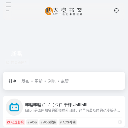
新番
共 2 篇网址
排序
发布
更新
浏览
点赞
哔哩哔哩 (゜-゜)つロ 干杯~-bilibili
bilibili是国内知名的视频弹幕网站，这里有最及时的动漫新番，最棒的ACG氛围，最有创意的Up主。大家可以在这里找到许多欢乐。
精选影视
# ACG
# ACG燃曲
# ACG神曲