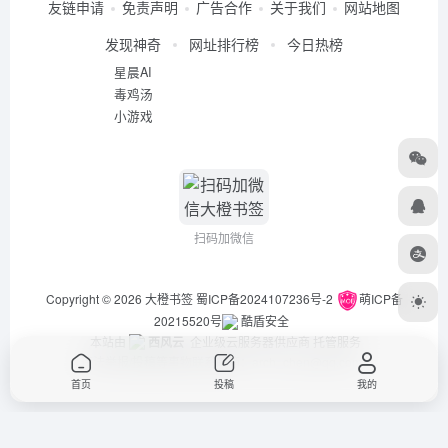
友链申请
免责声明
广告合作
关于我们
网站地图
发现神奇
网址排行榜
今日热榜
星晨AI
毒鸡汤
小游戏
扫码加微信
Copyright © 2026
大橙书签
蜀ICP备2024107236号-2
萌ICP备
20215520号
酷盾安全
本站由
西风云
企业级云服务器供应商 托管服务
违法举报/投稿等事物联系邮箱：arch_chen@qq.com
首页
投稿
我的