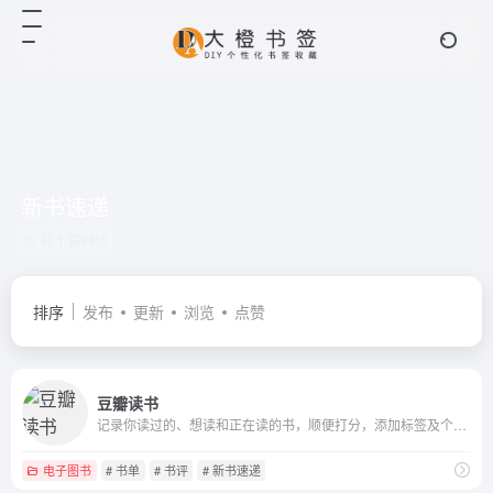
新书速递
共 1 篇网址
排序
发布
更新
浏览
点赞
豆瓣读书
记录你读过的、想读和正在读的书，顺便打分，添加标签及个人附注，写评论。根据你的口味，推荐适合的书给你。
电子图书
# 书单
# 书评
# 新书速递