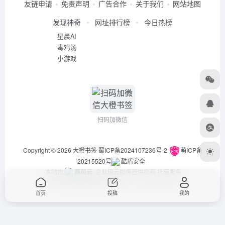
友链申请
免责声明
广告合作
关于我们
网站地图
发现神奇
网址排行榜
今日热榜
星晨AI
毒鸡汤
小游戏
扫码加微信
Copyright © 2026
大橙书签
蜀ICP备2024107236号-2
萌ICP备
20215520号
酷盾安全
本站由
西风云
企业级云服务器供应商 托管服务
违法举报/投稿等事物联系邮箱：arch_chen@qq.com
首页
投稿
我的