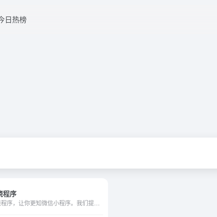
今日热榜
晓程序
知晓程序，让你更知微信小程序。我们提供微信小程序开发资讯，解读微信小程序开发文档，制作微信小程序开发教程。此外，我们还有国内第一家微信小程序商店／应用市场／应用商店。点击入驻，立刻畅游微信小程序的海洋。