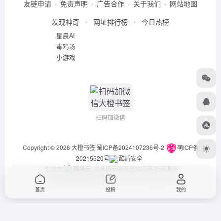
友链申请
免责声明
广告合作
关于我们
网站地图
发现神奇
网址排行榜
今日热榜
星晨AI
毒鸡汤
小游戏
扫码加微信
Copyright © 2026
大橙书签
蜀ICP备2024107236号-2
萌ICP备
20215520号
酷盾安全
本站由
西风云
企业级云服务器供应商 托管服务
违法举报/投稿等事物联系邮箱：arch_chen@qq.com
首页
投稿
我的