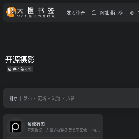
发现神奇
网址排行榜
开源摄影
共 1 篇网址
排序
发布
更新
浏览
点赞
泼辣有图
开源摄影，为世界提供免费美丽图像。Free stock photos with CC0 license.