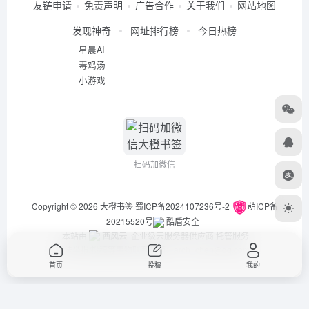
友链申请
免责声明
广告合作
关于我们
网站地图
发现神奇
网址排行榜
今日热榜
星晨AI
毒鸡汤
小游戏
扫码加微信
Copyright © 2026
大橙书签
蜀ICP备2024107236号-2
萌ICP备
20215520号
酷盾安全
本站由
西风云
企业级云服务器供应商 托管服务
违法举报/投稿等事物联系邮箱：arch_chen@qq.com
首页
投稿
我的