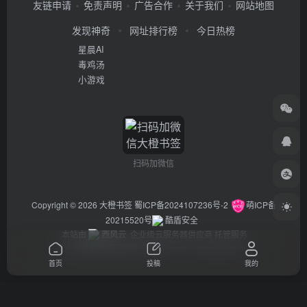
友链申请
免责声明
广告合作
关于我们
网站地图
发现神奇
网址排行榜
今日热榜
星晨AI
毒鸡汤
小游戏
扫码加微信
Copyright © 2026
大橙书签
蜀ICP备2024107236号-2
萌ICP备
20215520号
酷盾安全
本站由
西风云
企业级云服务器供应商 托管服务
违法举报/投稿等事物联系邮箱：arch_chen@qq.com
首页
投稿
我的