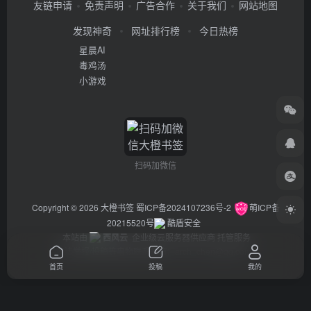
友链申请
免责声明
广告合作
关于我们
网站地图
发现神奇
网址排行榜
今日热榜
星晨AI
毒鸡汤
小游戏
扫码加微信
Copyright © 2026
大橙书签
蜀ICP备2024107236号-2
萌ICP备
20215520号
酷盾安全
本站由
西风云
企业级云服务器供应商 托管服务
违法举报/投稿等事物联系邮箱：arch_chen@qq.com
首页
投稿
我的