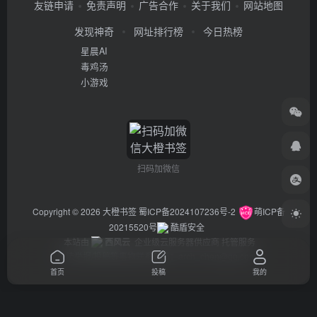
友链申请
免责声明
广告合作
关于我们
网站地图
发现神奇
网址排行榜
今日热榜
星晨AI
毒鸡汤
小游戏
扫码加微信
Copyright © 2026
大橙书签
蜀ICP备2024107236号-2
萌ICP备
20215520号
酷盾安全
本站由
西风云
企业级云服务器供应商 托管服务
违法举报/投稿等事物联系邮箱：arch_chen@qq.com
首页
投稿
我的