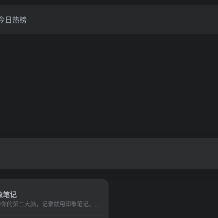
今日热榜
象笔记
作为你的第二大脑，记录就用印象笔记。印象笔记可以帮助你高效工作、学习与生活。支持无缝多端同步，快速保存微信、微博、网页等内容，一站式完成信息的收集备份、高效记录、分享和永久保存。