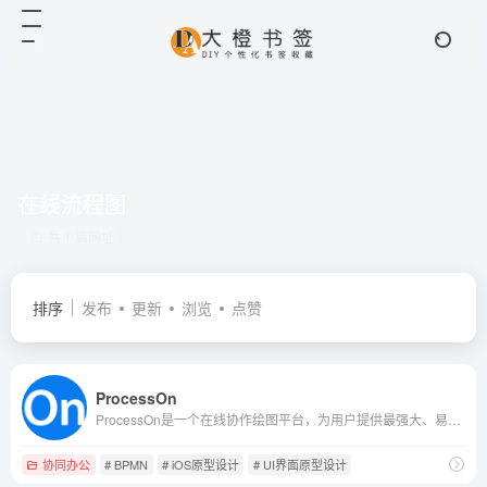
在线流程图
共 1 篇网址
排序
发布
更新
浏览
点赞
ProcessOn
ProcessOn是一个在线协作绘图平台，为用户提供最强大、易用的作图工具！支持在线创作流程图、思维导图、组织结构图、网络拓扑图、BPMN、UML图、UI界面原型设计、iOS界面原型设计等。同时依托于互联网实现了人与人之间的实时协作和共享。
协同办公
# BPMN
# iOS原型设计
# UI界面原型设计