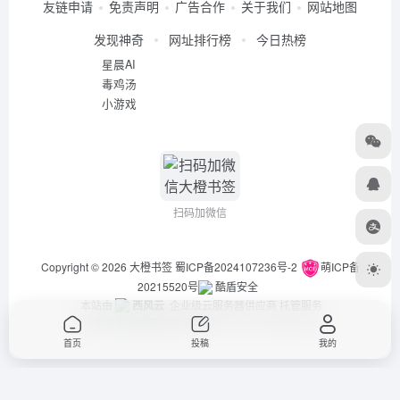
友链申请
免责声明
广告合作
关于我们
网站地图
发现神奇
网址排行榜
今日热榜
星晨AI
毒鸡汤
小游戏
扫码加微信
Copyright © 2026
大橙书签
蜀ICP备2024107236号-2
萌ICP备
20215520号
酷盾安全
本站由
西风云
企业级云服务器供应商 托管服务
违法举报/投稿等事物联系邮箱：arch_chen@qq.com
首页
投稿
我的