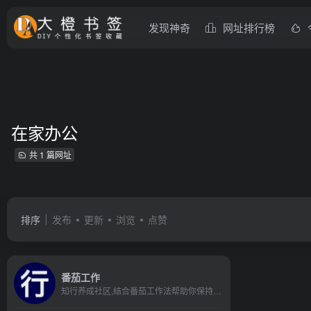
发现神奇
网址排行榜
在家办公
共 1 篇网址
排序
发布
更新
浏览
点赞
番茄工作
知行养成社区,结合番茄工作法帮助你保持专注，进入心流体验，得到成就感。完成一件不怎么想做，但是需要做的事！。更好地完成番茄工作法,时间管理,时间管理软件,拖延症,番茄工作法软件,打卡,在家办公,网络办公,在家上班,远程办公等工作