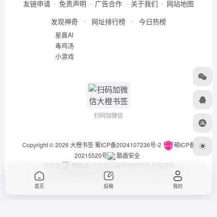
友链申请
免责声明
广告合作
关于我们
网站地图
发现神奇
网址排行榜
今日热榜
星晨AI
毒鸡汤
小游戏
扫码加微信
Copyright © 2026
大橙书签
蜀ICP备2024107236号-2
萌ICP备
20215520号
酷盾安全
本站由
西风云
企业级云服务器供应商 托管服务
违法举报/投稿等事物联系邮箱：arch_chen@qq.com
首页
投稿
我的