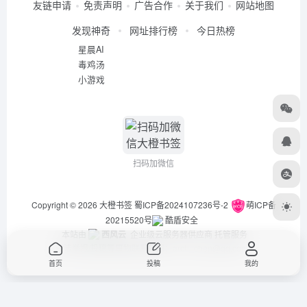
友链申请
免责声明
广告合作
关于我们
网站地图
发现神奇
网址排行榜
今日热榜
星晨AI
毒鸡汤
小游戏
扫码加微信
Copyright © 2026
大橙书签
蜀ICP备2024107236号-2
萌ICP备
20215520号
酷盾安全
本站由
西风云
企业级云服务器供应商 托管服务
违法举报/投稿等事物联系邮箱：arch_chen@qq.com
首页
投稿
我的