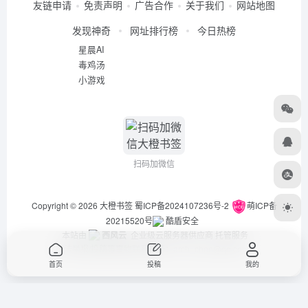
友链申请
免责声明
广告合作
关于我们
网站地图
发现神奇
网址排行榜
今日热榜
星晨AI
毒鸡汤
小游戏
扫码加微信
Copyright © 2026
大橙书签
蜀ICP备2024107236号-2
萌ICP备
20215520号
酷盾安全
本站由
西风云
企业级云服务器供应商 托管服务
违法举报/投稿等事物联系邮箱：arch_chen@qq.com
首页
投稿
我的