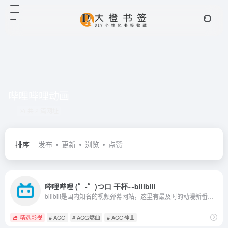
哔哩哔哩动画
共 2 篇网址
排序
发布
更新
浏览
点赞
哔哩哔哩 (゜-゜)つロ 干杯~-bilibili
bilibili是国内知名的视频弹幕网站，这里有最及时的动漫新番，最棒的ACG氛围，最有创意的Up主。大家可以在这里找到许多欢乐。
精选影视
# ACG
# ACG燃曲
# ACG神曲