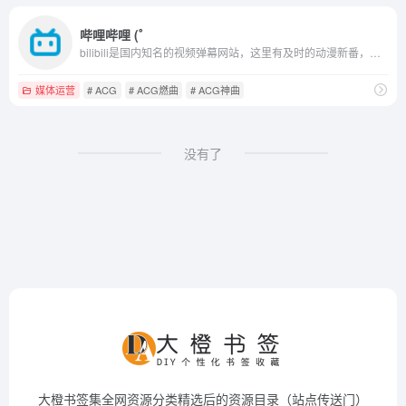
哔哩哔哩 (゜
bilibili是国内知名的视频弹幕网站，这里有及时的动漫新番，活跃的ACG氛围，有创意的Up主。大家可以在这里找到许多欢乐。
媒体运营
# ACG
# ACG燃曲
# ACG神曲
没有了
大橙书签集全网资源分类精选后的资源目录（站点传送门）