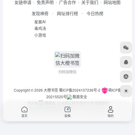
友链申请
免责声明
广告合作
关于我们
网站地图
发现神奇
网址排行榜
今日热榜
星晨AI
毒鸡汤
小游戏
扫码加微信
Copyright © 2026
大橙书签
蜀ICP备2024107236号-2
萌ICP备
20215520号
酷盾安全
本站由
西风云
企业级云服务器供应商 托管服务
违法举报/投稿等事物联系邮箱：arch_chen@qq.com
首页
投稿
我的