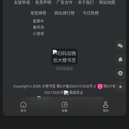
友链申请
免责声明
广告合作
关于我们
网站地图
发现神奇
网址排行榜
今日热榜
星晨AI
毒鸡汤
小游戏
扫码加微信
Copyright © 2026
大橙书签
蜀ICP备2024107236号-2
萌ICP备
20215520号
酷盾安全
本站由
西风云
企业级云服务器供应商 托管服务
违法举报/投稿等事物联系邮箱：arch_chen@qq.com
首页
投稿
我的