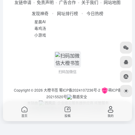
友链申请
免责声明
广告合作
关于我们
网站地图
发现神奇
网址排行榜
今日热榜
星晨AI
毒鸡汤
小游戏
扫码加微信
Copyright © 2026
大橙书签
蜀ICP备2024107236号-2
萌ICP备
20215520号
酷盾安全
本站由
西风云
企业级云服务器供应商 托管服务
违法举报/投稿等事物联系邮箱：arch_chen@qq.com
首页
投稿
我的