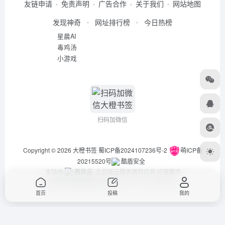
友链申请
免责声明
广告合作
关于我们
网站地图
发现神奇
网址排行榜
今日热榜
星晨AI
毒鸡汤
小游戏
扫码加微信
Copyright © 2026
大橙书签
蜀ICP备2024107236号-2
萌ICP备
20215520号
酷盾安全
本站由
西风云
企业级云服务器供应商 托管服务
违法举报/投稿等事物联系邮箱：arch_chen@qq.com
首页
投稿
我的