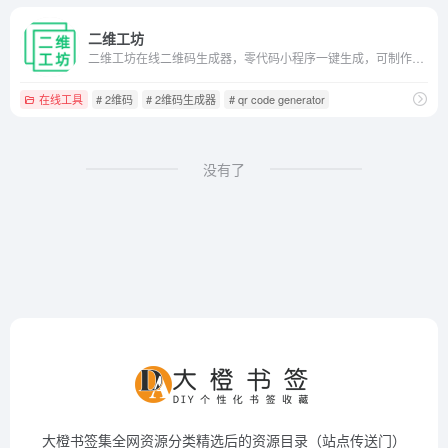
二维工坊
二维工坊在线二维码生成器，零代码小程序一键生成，可制作电子名片、地图导航、wifi网络、PDF文件、电子相册、Mp3音频、录音、小视频等二维码和小程序，还能使用模板美化二维码，为企业提供DIY小程序和定制二维码营销解决方案。
在线工具
# 2维码
# 2维码生成器
# qr code generator
没有了
大橙书签集全网资源分类精选后的资源目录（站点传送门）