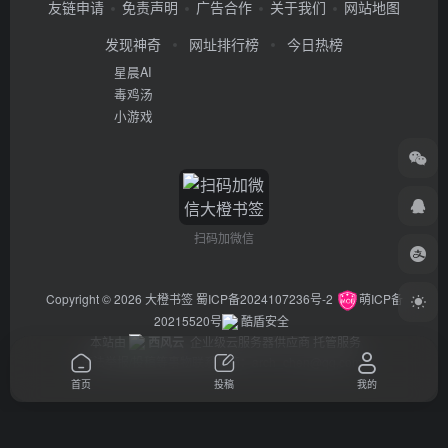
友链申请
免责声明
广告合作
关于我们
网站地图
发现神奇
网址排行榜
今日热榜
星晨AI
毒鸡汤
小游戏
扫码加微信
Copyright © 2026
大橙书签
蜀ICP备2024107236号-2
萌ICP备
20215520号
酷盾安全
本站由
西风云
企业级云服务器供应商 托管服务
违法举报/投稿等事物联系邮箱：arch_chen@qq.com
首页
投稿
我的