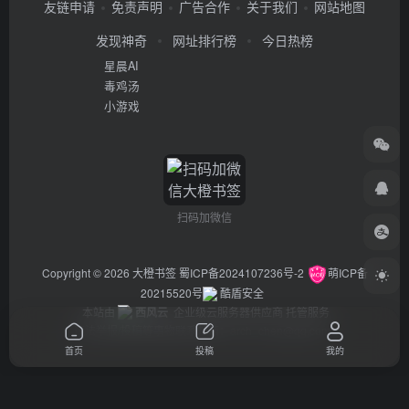
友链申请
免责声明
广告合作
关于我们
网站地图
发现神奇
网址排行榜
今日热榜
星晨AI
毒鸡汤
小游戏
扫码加微信
Copyright © 2026
大橙书签
蜀ICP备2024107236号-2
萌ICP备
20215520号
酷盾安全
本站由
西风云
企业级云服务器供应商 托管服务
违法举报/投稿等事物联系邮箱：arch_chen@qq.com
首页
投稿
我的