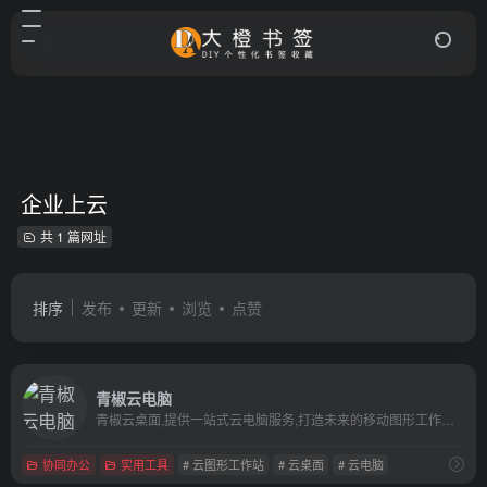
企业上云
共 1 篇网址
排序
发布
更新
浏览
点赞
青椒云电脑
青椒云桌面,提供一站式云电脑服务,打造未来的移动图形工作站,解决电脑配置低无法制作和高效渲图的问题,轻松实现实时渲染,适用于教育,影视,设计,办公等领域
协同办公
实用工具
# 云图形工作站
# 云桌面
# 云电脑