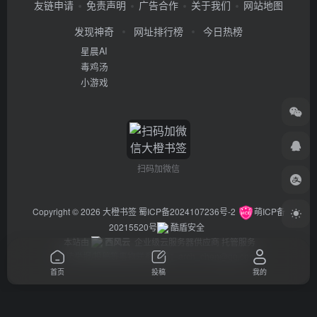
友链申请
免责声明
广告合作
关于我们
网站地图
发现神奇
网址排行榜
今日热榜
星晨AI
毒鸡汤
小游戏
扫码加微信
Copyright © 2026
大橙书签
蜀ICP备2024107236号-2
萌ICP备
20215520号
酷盾安全
本站由
西风云
企业级云服务器供应商 托管服务
违法举报/投稿等事物联系邮箱：arch_chen@qq.com
首页
投稿
我的