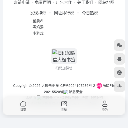
友链申请
免责声明
广告合作
关于我们
网站地图
发现神奇
网址排行榜
今日热榜
星晨AI
毒鸡汤
小游戏
扫码加微信
Copyright © 2026
大橙书签
蜀ICP备2024107236号-2
萌ICP备
20215520号
酷盾安全
本站由
西风云
企业级云服务器供应商 托管服务
违法举报/投稿等事物联系邮箱：arch_chen@qq.com
首页
投稿
我的