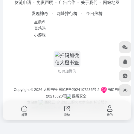
友链申请
免责声明
广告合作
关于我们
网站地图
发现神奇
网址排行榜
今日热榜
星晨AI
毒鸡汤
小游戏
扫码加微信
Copyright © 2026
大橙书签
蜀ICP备2024107236号-2
萌ICP备
20215520号
酷盾安全
本站由
西风云
企业级云服务器供应商 托管服务
违法举报/投稿等事物联系邮箱：arch_chen@qq.com
首页
投稿
我的