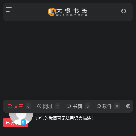
文章
网址
书籍
软件
0
1
0
0
15622108401@163.com
帅气的我简直无法用语言描述！
已发布
0