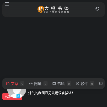
文章
网址
书籍
软件
0
2
0
0
yh087904
帅气的我简直无法用语言描述！
已发布
0